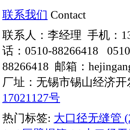
联系我们
Contact
联系人：李经理 手机：13382
话：0510-88266418 051
88266418 邮箱：hejingan
厂址：无锡市锡山经济开
17021127号
热门标签:
大口径无缝管 (2