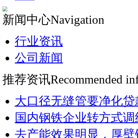
新闻中心
Navigation
行业资讯
公司新闻
推荐资讯
Recommended inf
大口径无缝管要净化贷
国内钢铁企业转方式调
去产能效果明显，厚壁