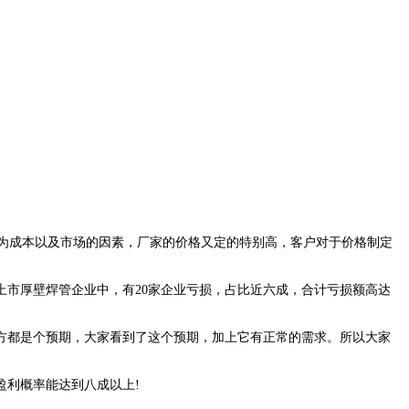
为成本以及市场的因素，厂家的价格又定的特别高，客户对于价格制定
上市厚壁焊管企业中，有20家企业亏损，占比近六成，合计亏损额高达
都是个预期，大家看到了这个预期，加上它有正常的需求。所以大家
盈利概率能达到八成以上!